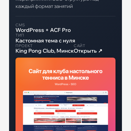
Модули / Плагины
каждый формат занятий
Статьи
CMS
WordPress + ACF Pro
ТИП
Кастомная тема с нуля
ПРОЕКТ
САЙТ
Контакты
King Pong Club, Минск
Открыть ↗