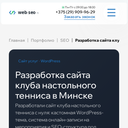
Пн-Пт с 09:00 до 18:00
+375 (29) 909-96-29
Заказать звонок
Услуги
Главная
Портфолио
SEO
Разработка сайта клуба 
Сайт услуг · WordPress
Инструменты
Разработка сайта
клуба настольного
Заполнить бриф
тенниса в Минске
Разработали сайт клуба настольного
Портфолио
тенниса с нуля: кастомная WordPress-
тема, система онлайн-записи на
мероприятия и SEO-структура под