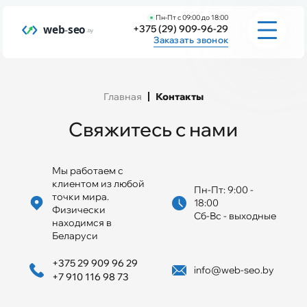
Пн-Пт с 09:00 до 18:00
+375 (29) 909-96-29
Заказать звонок
Услуги
Главная
Контакты
Свяжитесь с нами
Инструменты
Мы работаем с
клиентом из любой
Пн-Пт: 9:00 -
точки мира.
Заполнить бриф
18:00
Физически
Сб-Вс - выходные
находимся в
Беларуси
Портфолио
+375 29 909 96 29
info@web-seo.by
+7 910 116 98 73