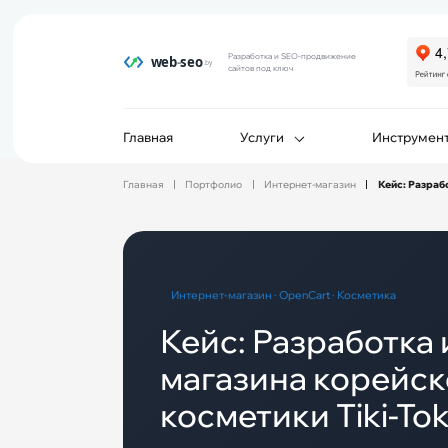
Разработка и SEO-продвижение
сайтов под ключ
Главная
Услуги
Инструмен
Главная
Портфолио
Интернет-магазин
Кейс: Разраб
Интернет-магазин · OpenCart · Косметика
Кейс: Разработка 
магазина корейс
косметики Tiki-Tok