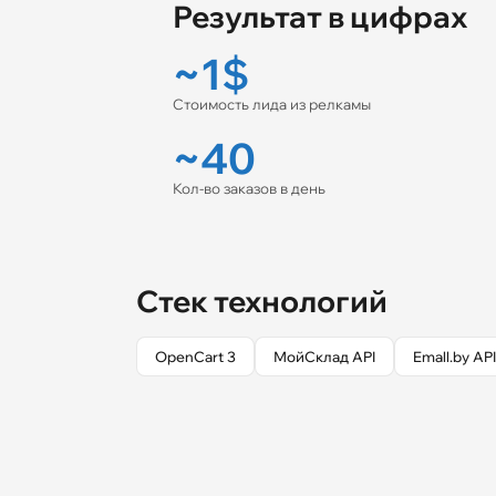
Результат в цифрах
~1$
Стоимость лида из релкамы
~40
Кол-во заказов в день
Стек технологий
OpenCart 3
МойСклад API
Emall.by AP