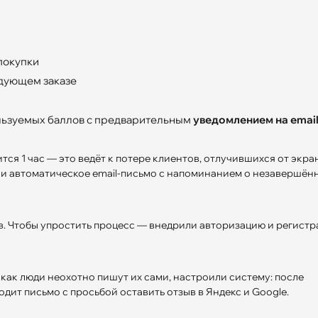
Отправить заявку
покупки
едующем заказе
льзуемых баллов с предварительным
уведомлением на emai
ся 1 час — это ведёт к потере клиентов, отлучившихся от экран
ли автоматическое email-письмо с напоминанием о незавершён
в. Чтобы упростить процесс — внедрили авторизацию и регист
 как люди неохотно пишут их сами, настроили систему: после
дит письмо с просьбой оставить отзыв в Яндекс и Google.