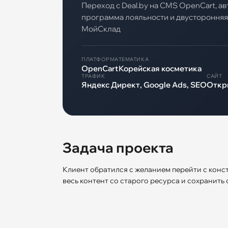
Переход с Deal.by на CMS OpenCart, а
программа лояльности и двусторонняя
МойСклад
ПЛАТФОРМА
ТЕМАТИКА
OpenCart
Корейская косметика
ТРАФИК
САЙТ
Яндекс Директ, Google Ads, SEO
Откр
Задача проекта
Клиент обратился с желанием перейти с конс
весь контент со старого ресурса и сохранить