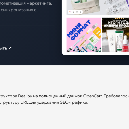
втоматизация маркетинга,
 синхронизация с
ыть ↗
труктора Deal.by на полноценный движок OpenCart. Требовалос
 структуру URL для удержания SEO-трафика.