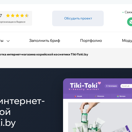
Свяж
Обсудить проект
ты
Заполнить бриф
Портфолио
Моду
отка интернет-магазина корейской косметики Tiki-Toki.by
интернет-
кой
i.by