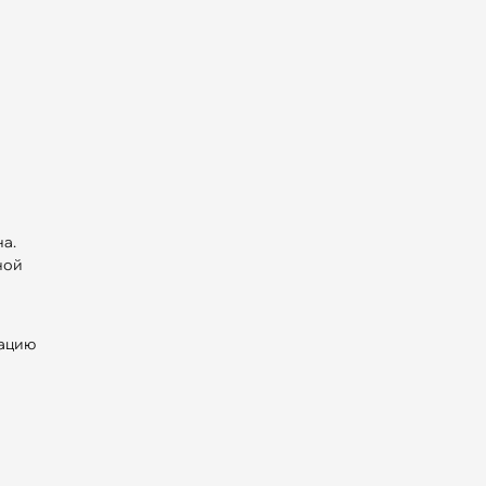
l
а.
ной
рацию