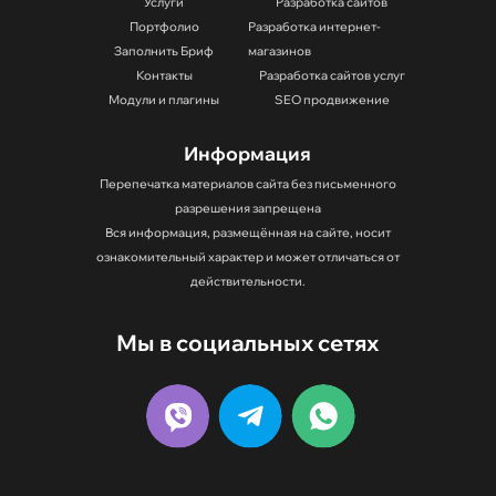
Услуги
Разработка сайтов
Модули / Плагины
Портфолио
Разработка интернет-
Заполнить Бриф
магазинов
Контакты
Разработка сайтов услуг
Статьи
Модули и плагины
SEO продвижение
Информация
Контакты
Перепечатка материалов сайта без письменного
разрешения запрещена
Вся информация, размещённая на сайте, носит
Отправить заявку
ознакомительный характер и может отличаться от
действительности.
Мы в социальных сетях